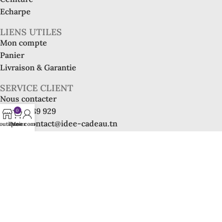
Echarpe
LIENS UTILES
Mon compte
Panier
Livraison & Garantie
SERVICE CLIENT
Nous contacter
Tél : 55 789 929
0
Email : contact@idee-cadeau.tn
outique
Panier
Mon compte
Adresse : Résidence Aya, Rue Des Coings, Les jardins de
l'aouina, Tunis 2045, Tunisie
© 2026. All Rights Reserved.