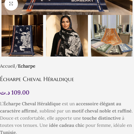
Click to enlarge
Accueil
Echarpe
Écharpe Cheval Héraldique
د.ت
109.00
L’
Écharpe Cheval Héraldique
est un
accessoire élégant au
caractère affirmé
, sublimé par un
motif cheval noble et raffiné
.
Douce et confortable, elle apporte une
touche distinctive
à
toutes vos tenues. Une
idée cadeau chic
pour femme, idéale en
Tunisie
.